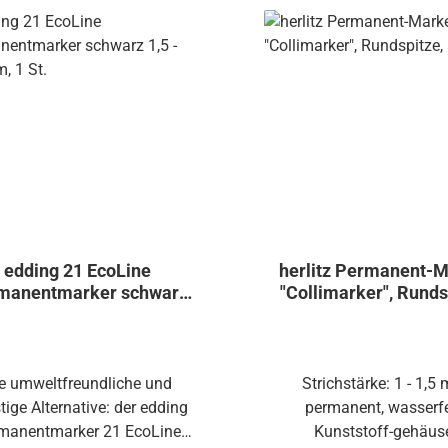
edding 21 EcoLine
herlitz Permanent-
manentmarker schwarz
"Collimarker", Runds
1,5 - 3,0 mm, 1 St.
schwarz
e umweltfreundliche und
Strichstärke: 1 - 1,5
tige Alternative: der edding
permanent, wasserfe
manentmarker 21 EcoLine
Kunststoff-gehäus