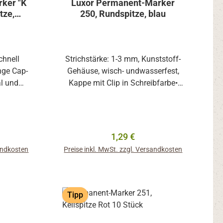
ker "K
Luxor Permanent-Marker
tze,
250, Rundspitze, blau
chnell
Strichstärke: 1-3 mm, Kunststoff-
nge Cap-
Gehäuse, wisch- undwasserfest,
al und
Kappe mit Clip in Schreibfarbe•
 Capp-off
Kunststoff-Gehäuse• wisch- und
glatten
wasserfeste Tinte auf
mit allen
Alkoholbasis• Kappe mit Clip in
 Kappe in
StrichfarbeAnwendungsbeispiele:
reis:
Regulärer Preis:
1,29 €
Zum Schreiben und Markieren auf
sandkosten
Preise inkl. MwSt. zzgl. Versandkosten
den meisten Oberflächen:- auf
Glas, Metall, Holz, Kunststoff,
b
In den Warenkorb
Karton, Gummi
Tipp