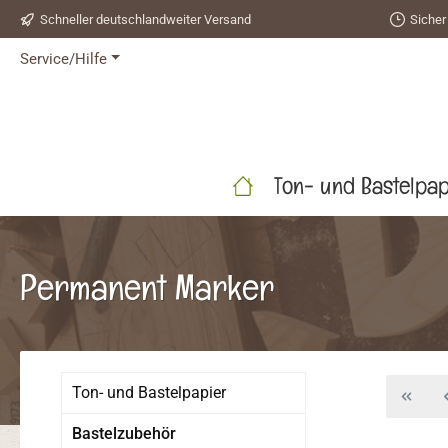
Schneller deutschlandweiter Versand
Sicher
 Hauptinhalt springen
Zur Suche springen
Zur Hauptnavigation springen
Service/Hilfe
Ton- und Bastelpap
Permanent Marker
Ton- und Bastelpapier
Bastelzubehör