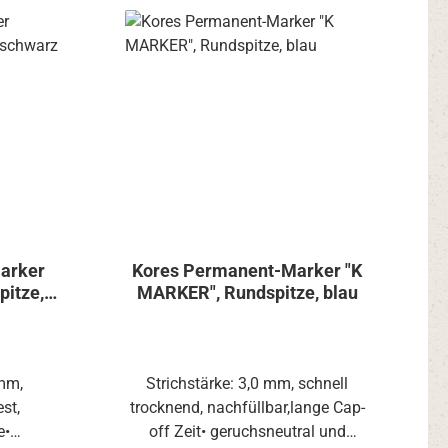
Marker
Kores Permanent-Marker "K
pitze,
MARKER", Rundspitze, blau
 mm,
Strichstärke: 3,0 mm, schnell
st,
trocknend, nachfüllbar,lange Cap-
e•
off Zeit• geruchsneutral und