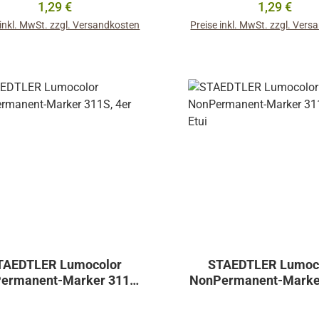
Regulärer Preis:
Regulärer P
1,29 €
1,29 €
chreiben und Markieren auf
Zum Schreiben und Marki
 inkl. MwSt. zzgl. Versandkosten
Preise inkl. MwSt. zzgl. Ver
 meisten Oberflächen:- auf
den meisten Oberfläche
s, Metall, Holz, Kunststoff,
Glas, Metall, Holz, Kuns
In den Warenkorb
In den Warenkor
Karton, Gummi
Karton, Gummi
TAEDTLER Lumocolor
STAEDTLER Lumoc
ermanent-Marker 311S,
NonPermanent-Marke
4er Etui
6er Etui