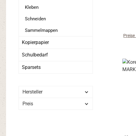
D
Kleben
Perma
d
Schneiden
Gehäu
Sammelmappen
aus 
Preise
Kopierpapier
nach
Tin
Schulbedarf
ohne 
Sparsets
aus
wisc
tro
Darum
Hersteller
be
Preis
Eco
güns
können
Ober
Plast