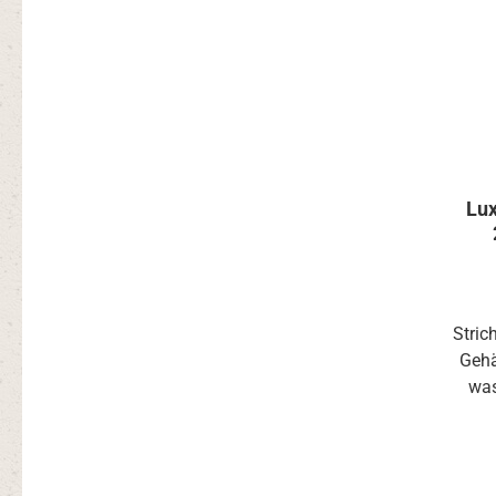
Lu
Stric
Gehä
was
Schrei
wisch
Alko
Stric