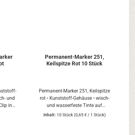
arker
Permanent-Marker 251,
ot
Keilspitze Rot 10 Stück
ststoff-
Permanent-Marker 251, Keilspitze
ch- und
rot • Kunststoff-Gehäuse • wisch-
lip in
und wasserfeste Tinte auf
-Gehäuse•
Alkoholbasis • Kappe mit Clip in
Inhalt:
10 Stück
(0,65 € / 1 Stück)
inte auf
Strichfarbe Anwendungsbeispiele:
Clip in
Zum Schreiben und Markieren auf
ispiele:
den meisten Oberflächen: - auf