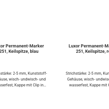
xor Permanent-Marker
Luxor Permanent-M
251, Keilspitze, blau
251, Keilspitze, r
hstärke: 2-5 mm, Kunststoff-
Strichstärke: 2-5 mm, Kun
use, wisch- undwisch- und
Gehäuse, wisch- undwis
serfest, Kappe mit Clip in
wasserfest, Kappe mit C
bfarbe• Kunststoff-Gehäuse•
Schreibfarbe• Kunststoff
- und wasserfeste Tinte auf
wisch- und wasserfeste T
holbasis• Kappe mit Clip in
Alkoholbasis• Kappe mit 
hfarbeAnwendungsbeispiele:
StrichfarbeAnwendungsbe