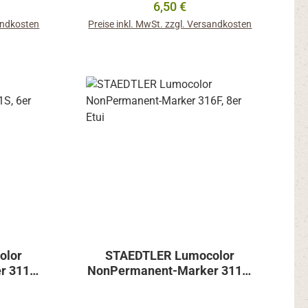
reis:
Regulärer Preis:
6,50 €
eren auf
Glas, Metall, Holz, Kunststoff,
sandkosten
Preise inkl. MwSt. zzgl. Versandkosten
n:- auf
Karton, Gummi
tstoff,
b
In den Warenkorb
olor
STAEDTLER Lumocolor
r 311S,
NonPermanent-Marker 311S,
8er Etui