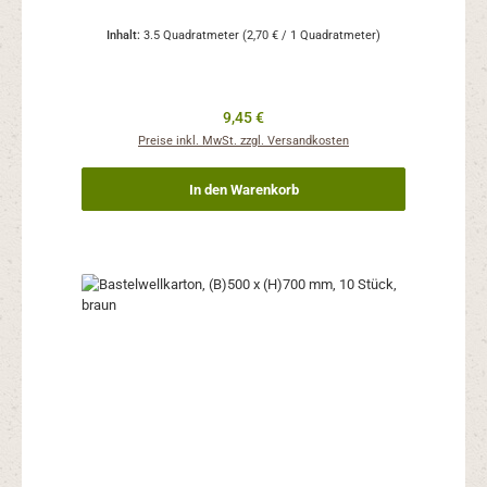
Inhalt:
3.5 Quadratmeter
(2,70 € / 1 Quadratmeter)
Regulärer Preis:
9,45 €
Preise inkl. MwSt. zzgl. Versandkosten
In den Warenkorb