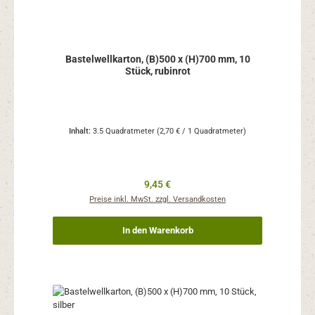
Bastelwellkarton, (B)500 x (H)700 mm, 10
Stück, rubinrot
Inhalt:
3.5 Quadratmeter
(2,70 € / 1 Quadratmeter)
Regulärer Preis:
9,45 €
Preise inkl. MwSt. zzgl. Versandkosten
In den Warenkorb