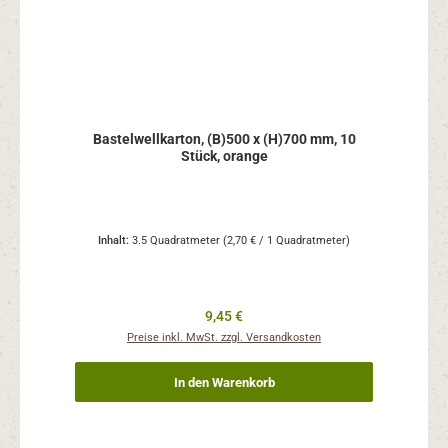
Bastelwellkarton, (B)500 x (H)700 mm, 10
Stück, orange
Inhalt:
3.5 Quadratmeter
(2,70 € / 1 Quadratmeter)
Regulärer Preis:
9,45 €
Preise inkl. MwSt. zzgl. Versandkosten
In den Warenkorb