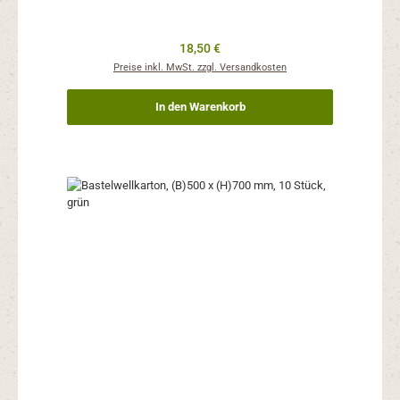
Regulärer Preis:
18,50 €
Preise inkl. MwSt. zzgl. Versandkosten
In den Warenkorb