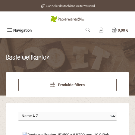
Zum Hauptinhalt springen
Schneller deutschlandweiter Versand
Navigation
0,00 €
Bastelwellkarton
Produkte filtern