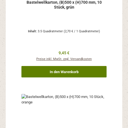
Bastelwellkarton, (B)500 x (H)700 mm, 10
Stück, grün
Inhalt:
3.5 Quadratmeter
(2,70 € / 1 Quadratmeter)
Regulärer Preis:
9,45 €
Preise inkl. MwSt. zzgl. Versandkosten
In den Warenkorb