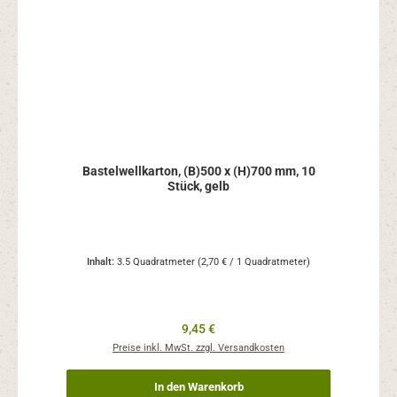
Bastelwellkarton, (B)500 x (H)700 mm, 10
Stück, gelb
Inhalt:
3.5 Quadratmeter
(2,70 € / 1 Quadratmeter)
Regulärer Preis:
9,45 €
Preise inkl. MwSt. zzgl. Versandkosten
In den Warenkorb