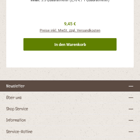
Inhalt:
3.5 Quadratmeter
(2,70 € / 1 Quadratmeter)
Regulärer Preis:
9,45 €
Preise inkl. MwSt. zzgl. Versandkosten
In den Warenkorb
Newsletter
Über uns
Shop Service
Information
Service-Hotline