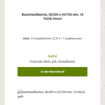
Bastelwellkarton, (B)500 x (H)700 mm, 10
Stück, braun
Inhalt:
3.5 Quadratmeter
(2,70 € / 1 Quadratmeter)
Regulärer Preis:
9,45 €
Preise inkl. MwSt. zzgl. Versandkosten
In den Warenkorb