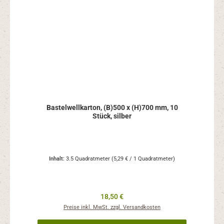
Bastelwellkarton, (B)500 x (H)700 mm, 10
Stück, silber
Inhalt:
3.5 Quadratmeter
(5,29 € / 1 Quadratmeter)
Regulärer Preis:
18,50 €
Preise inkl. MwSt. zzgl. Versandkosten