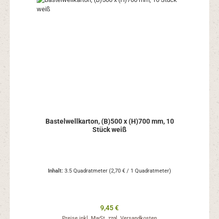
Bastelwellkarton, (B)500 x (H)700 mm, 10
Stück weiß
Inhalt:
3.5 Quadratmeter
(2,70 € / 1 Quadratmeter)
Regulärer Preis:
9,45 €
Preise inkl. MwSt. zzgl. Versandkosten