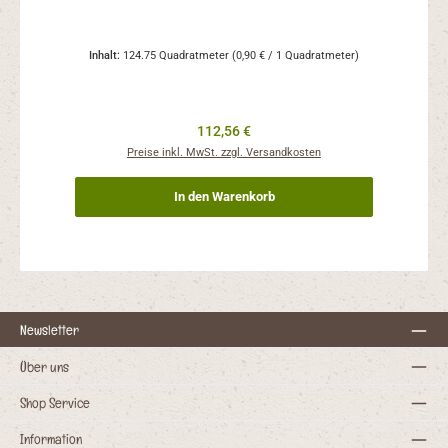
Inhalt:
124.75 Quadratmeter
(0,90 € / 1 Quadratmeter)
Regulärer Preis:
112,56 €
Preise inkl. MwSt. zzgl. Versandkosten
In den Warenkorb
Newsletter
Über uns
Shop Service
Information