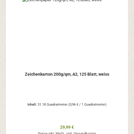
Zeichenkarton 200g/qm, A2, 125 Blatt, weiss
Inhalt:
31.18 Quadratmeter
(0,96 € / 1 Quadratmeter)
Regulärer Preis:
29,99 €
Preise inkl. MwSt. zzgl. Versandkosten