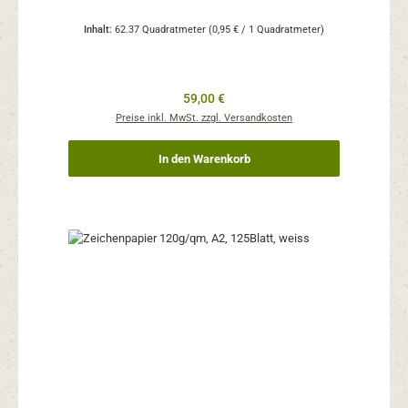
Inhalt:
62.37 Quadratmeter
(0,95 € / 1 Quadratmeter)
Regulärer Preis:
59,00 €
Preise inkl. MwSt. zzgl. Versandkosten
In den Warenkorb