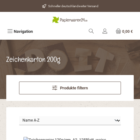
Zum Hauptinhalt springen
Schneller deutschlandweiter Versand
Navigation
0,00 €
Zeichenkarton 200g
Produkte filtern