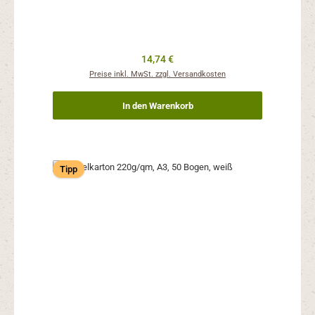
Regulärer Preis:
14,74 €
Preise inkl. MwSt. zzgl. Versandkosten
In den Warenkorb
Tipp