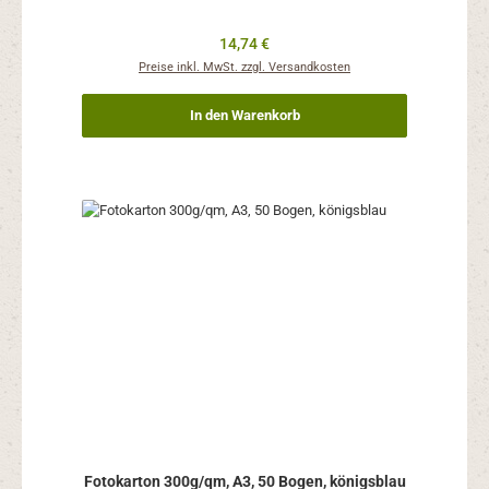
Regulärer Preis:
14,74 €
Preise inkl. MwSt. zzgl. Versandkosten
In den Warenkorb
Fotokarton 300g/qm, A3, 50 Bogen, königsblau