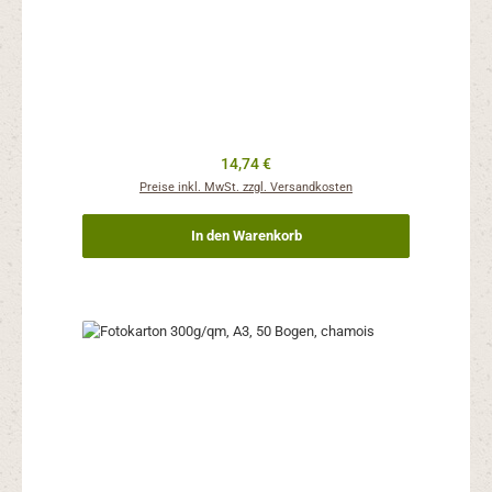
Regulärer Preis:
14,74 €
Preise inkl. MwSt. zzgl. Versandkosten
In den Warenkorb