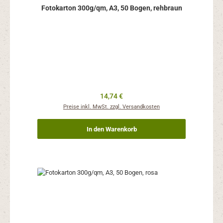
Fotokarton 300g/qm, A3, 50 Bogen, rehbraun
Regulärer Preis:
14,74 €
Preise inkl. MwSt. zzgl. Versandkosten
In den Warenkorb