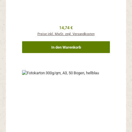
Regulärer Preis:
14,74 €
Preise inkl. MwSt. zzgl. Versandkosten
In den Warenkorb