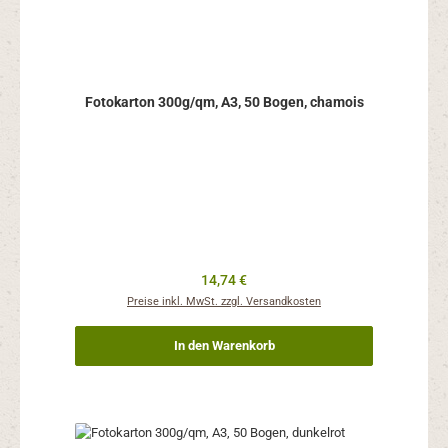
Fotokarton 300g/qm, A3, 50 Bogen, chamois
Regulärer Preis:
14,74 €
Preise inkl. MwSt. zzgl. Versandkosten
In den Warenkorb