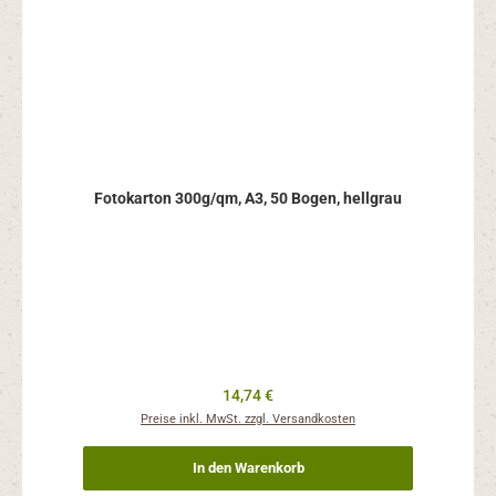
Fotokarton 300g/qm, A3, 50 Bogen, hellgrau
Regulärer Preis:
14,74 €
Preise inkl. MwSt. zzgl. Versandkosten
In den Warenkorb