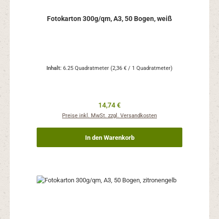
Fotokarton 300g/qm, A3, 50 Bogen, weiß
Inhalt:
6.25 Quadratmeter
(2,36 € / 1 Quadratmeter)
Regulärer Preis:
14,74 €
Preise inkl. MwSt. zzgl. Versandkosten
In den Warenkorb