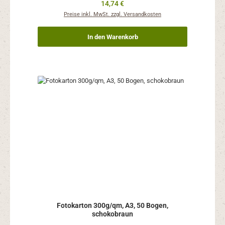
Regulärer Preis:
14,74 €
Preise inkl. MwSt. zzgl. Versandkosten
In den Warenkorb
Fotokarton 300g/qm, A3, 50 Bogen,
schokobraun