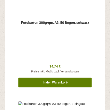
Fotokarton 300g/qm, A3, 50 Bogen, schwarz
Regulärer Preis:
14,74 €
Preise inkl. MwSt. zzgl. Versandkosten
In den Warenkorb