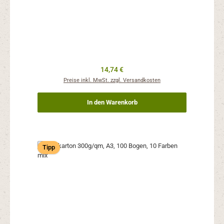
Regulärer Preis:
14,74 €
Preise inkl. MwSt. zzgl. Versandkosten
In den Warenkorb
Tipp