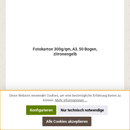
Fotokarton 300g/qm, A3, 50 Bogen,
zitronengelb
Diese Website verwendet Cookies, um eine bestmögliche Erfahrung bieten zu
Regulärer Preis:
14,74 €
können.
Mehr Informationen ...
Preise inkl. MwSt. zzgl. Versandkosten
Konfigurieren
Nur technisch notwendige
In den Warenkorb
Alle Cookies akzeptieren