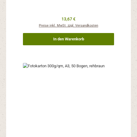
Regulärer Preis:
13,67 €
Preise inkl. MwSt. zzgl. Versandkosten
In den Warenkorb