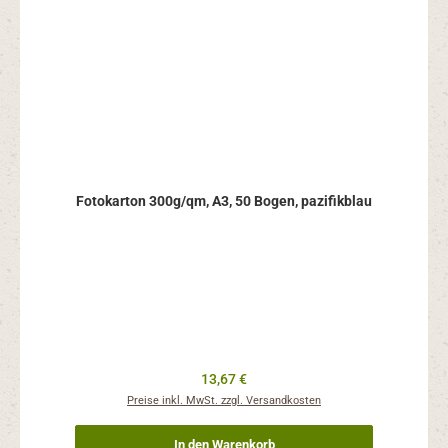
Fotokarton 300g/qm, A3, 50 Bogen, pazifikblau
Regulärer Preis:
13,67 €
Preise inkl. MwSt. zzgl. Versandkosten
In den Warenkorb