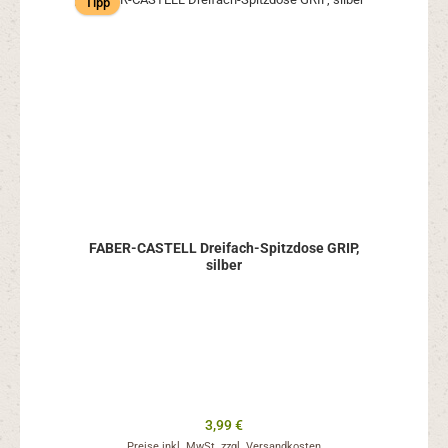
Tipp
FABER-CASTELL Dreifach-Spitzdose GRIP,
silber
Regulärer Preis:
3,99 €
Preise inkl. MwSt. zzgl. Versandkosten