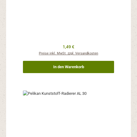
Regulärer Preis:
1,49 €
Preise inkl. MwSt. zzgl. Versandkosten
In den Warenkorb