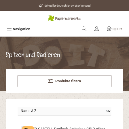
Zum Hauptinhalt springen
Schneller deutschlandweiter Versand
Navigation
0,00 €
Spitzen und Radieren
Produkte filtern