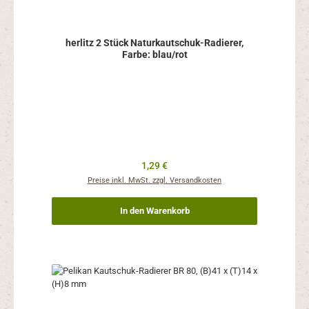
herlitz 2 Stück Naturkautschuk-Radierer,
Farbe: blau/rot
Regulärer Preis:
1,29 €
Preise inkl. MwSt. zzgl. Versandkosten
In den Warenkorb