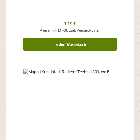
Regulärer Preis:
1,19 €
Preise inkl. MwSt. zzgl. Versandkosten
In den Warenkorb