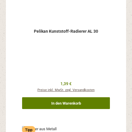
Pelikan Kunststoff-Radierer AL 30
Regulärer Preis:
1,39 €
Preise inkl. MwSt. zzgl. Versandkosten
In den Warenkorb
Tipp