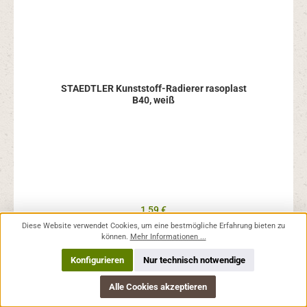
STAEDTLER Kunststoff-Radierer rasoplast
B40, weiß
Regulärer Preis:
1,59 €
Preise inkl. MwSt. zzgl. Versandkosten
Diese Website verwendet Cookies, um eine bestmögliche Erfahrung bieten zu
können.
Mehr Informationen ...
In den Warenkorb
Konfigurieren
Nur technisch notwendige
Alle Cookies akzeptieren