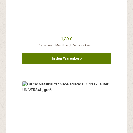
Regulärer Preis:
1,39 €
Preise inkl. MwSt. zzgl. Versandkosten
In den Warenkorb