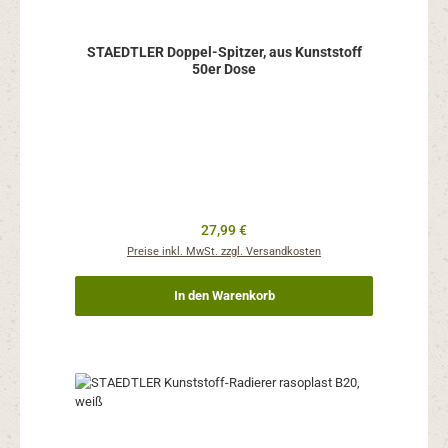
STAEDTLER Doppel-Spitzer, aus Kunststoff
50er Dose
Regulärer Preis:
27,99 €
Preise inkl. MwSt. zzgl. Versandkosten
In den Warenkorb