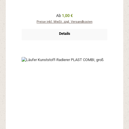
Regulärer Preis:
Ab
1,00 €
Preise inkl. MwSt. zzgl. Versandkosten
Details