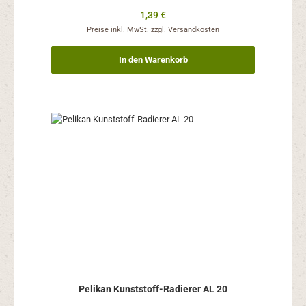
Regulärer Preis:
1,39 €
Preise inkl. MwSt. zzgl. Versandkosten
In den Warenkorb
Pelikan Kunststoff-Radierer AL 20