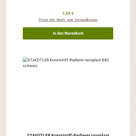
Regulärer Preis:
1,59 €
Preise inkl. MwSt. zzgl. Versandkosten
In den Warenkorb
STAEDTLER Kunststoff-Radierer rasoplast