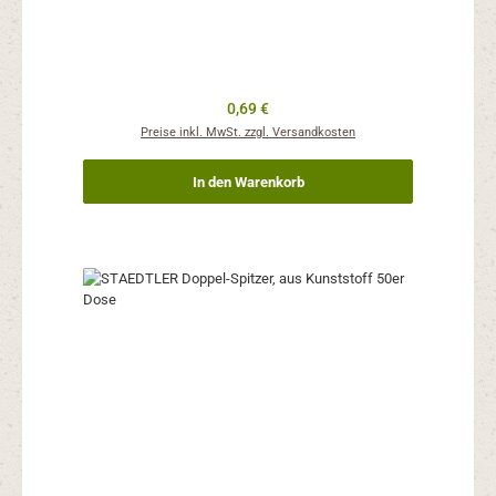
Regulärer Preis:
0,69 €
Preise inkl. MwSt. zzgl. Versandkosten
In den Warenkorb