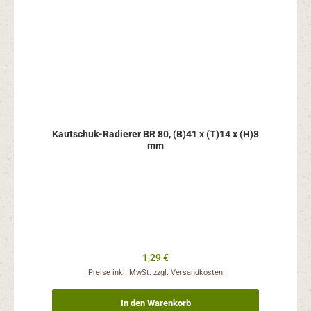
Kautschuk-Radierer BR 80, (B)41 x (T)14 x (H)8
mm
Regulärer Preis:
1,29 €
Preise inkl. MwSt. zzgl. Versandkosten
In den Warenkorb