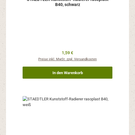
B40, schwarz
Regulärer Preis:
1,59 €
Preise inkl. MwSt. zzgl. Versandkosten
In den Warenkorb